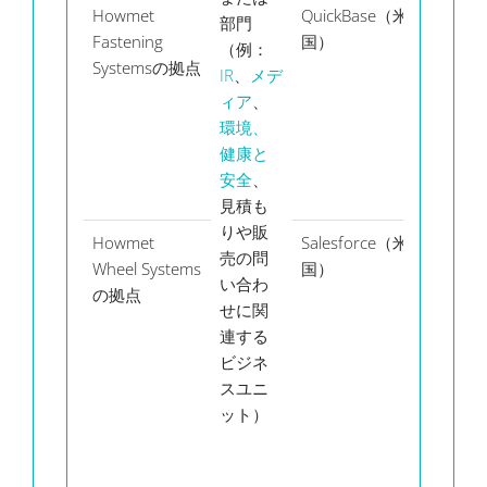
Howmet
QuickBase（米
部門
メッ
Fastening
国）
（例：
セー
Systemsの拠点
IR
、
メデ
ジ
ィア
、
環境、
健康と
安全
、
見積も
りや販
Howmet
Salesforce（米
売の問
Wheel Systems
国）
い合わ
の拠点
せに関
連する
ビジネ
スユニ
ット）