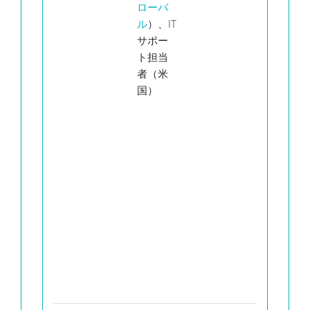
ローバ
ー
ル
）、IT
ま
サポー
は
ト担当
ア
者（米
テ
国）
ブ
お
様
サ
ラ
ヤ
の
録
ー
ー
月
と
削