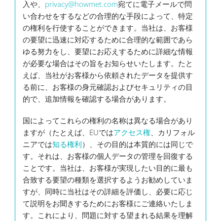
入や、
privacy@howmet.com
宛てに電子メールで問
い合わせをするなどの合理的な手段によって、特定
の権利を行使することができます。当社は、お客様
の要望に迅速に対応するために合理的な範囲であら
ゆる努力をし、要望にお応えするために詳細な情報
が必要な場合はその旨をお知らせいたします。たと
えば、当社がお客様から依頼されたデータを提供す
る前に、お客様の身元確認およびセキュリティの目
的で、追加情報を確認する場合があります。
国によってこれらの権利の名称は異なる場合があり
ますが（たとえば、EUでは
アクセス権
、カリフォル
ニアでは
知る権利
）、その目的は本質的には同じで
す。それは、お客様の個人データの管理を回復する
ことです。当社は、お客様が実現したい目的に最も
合致する要望の種類を選択するようお勧めしていま
すが、同時に当社はその詳細を評価し、必要に応じ
て説明をお聞きするためにお客様にご連絡いたしま
す。これにより、問題に対する望まれる結果を理解