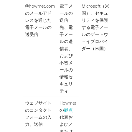
@howmet.com
電子メ
Microsoft（米
メー
のメールアド
ールの
国）、セキュ
ルア
レスを通じた
送信
リティを保護
ドレ
電子メールの
先、電
する電子メー
ス、
送受信
子メー
ルのゲートウ
メー
ルの送
ェイプロバイ
ル署
信者、
ダー（米国）
名、
および
電子
不審メ
メー
ールの
ルの
情報セ
内容
キュリ
ティ
ウェブサイト
Howmet
提供
のコンタクト
の
拠点
した
フォームの入
代表お
連絡
力、送信
よび／
先情
または
報と