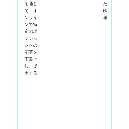
を通じ
たあら
ー
て、オ
ゆる情
を
ンライ
報
除
ンで特
る
定のポ
で
ジショ
（
ンへの
除
応募を
手
下書き
は
し、提
子
出する
ー
で
信
れ
る
ま
た
応
下