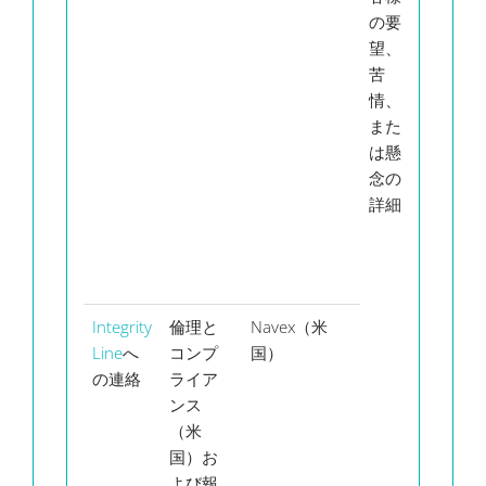
の要
の
望、
法
苦
的
情、
な
また
請
は懸
求
念の
時
詳細
限
に
従
う
Integrity
倫理と
Navex（米
10
Line
へ
コンプ
国）
年
の連絡
ライア
間
ンス
（米
国）お
よび報