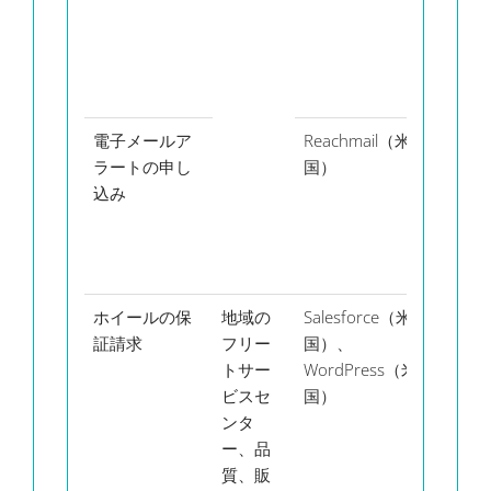
電子メールア
Reachmail（米
氏
ラートの申し
国）
名、
込み
メー
ルア
ドレ
ス
ホイールの保
地域の
Salesforce（米
氏
証請求
フリー
国）、
名、
トサー
WordPress（米
メー
ビスセ
国）
ルア
ンタ
ドレ
ー、品
ス、
質、販
請求