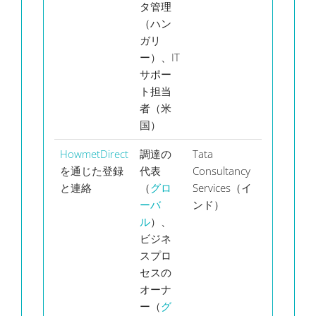
タ管理
ス
人
（ハン
ー
ガリ
は
ー）、IT
除
サポー
ト担当
者（米
国）
HowmetDirect
調達の
Tata
12
を通じた登録
代表
Consultancy
ヶ
と連絡
（
グロ
Services（イ
間
ーバ
ンド）
わ
ル
）、
り
ビジネ
ア
スプロ
テ
セスの
ブ
オーナ
ユ
ー（
グ
ザ