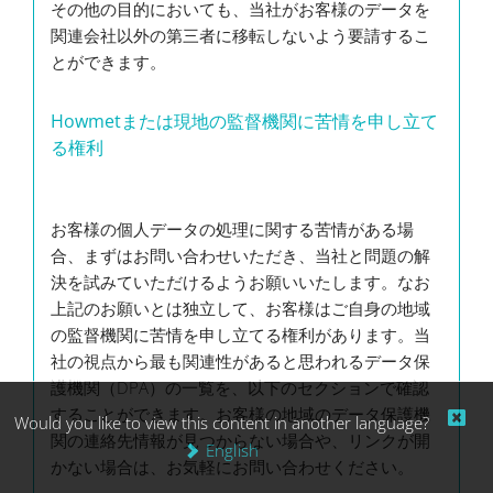
その他の目的においても、当社がお客様のデータを
関連会社以外の第三者に移転しないよう要請するこ
とができます。
Howmetまたは現地の監督機関に苦情を申し立て
る権利
お客様の個人データの処理に関する苦情がある場
合、まずはお問い合わせいただき、当社と問題の解
決を試みていただけるようお願いいたします。なお
上記のお願いとは独立して、お客様はご自身の地域
の監督機関に苦情を申し立てる権利があります。当
社の視点から最も関連性があると思われるデータ保
護機関（DPA）の一覧を、以下のセクションで確認
することができます。お客様の地域のデータ保護機
Would you like to view this content in another language?
関の連絡先情報が見つからない場合や、リンクが開
English
かない場合は、お気軽にお問い合わせください。