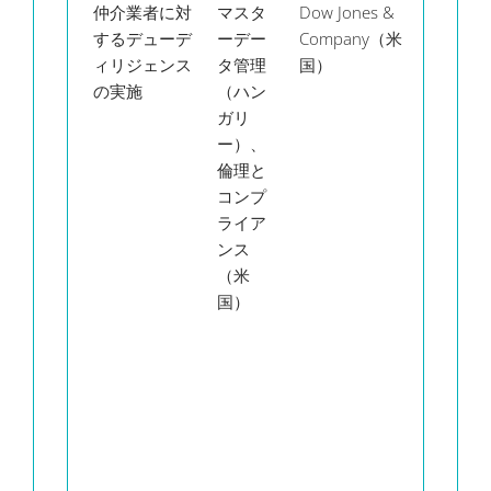
仲介業者に対
マスタ
Dow Jones &
個人
要
するデューデ
ーデー
Company（米
事業
に
ィリジェンス
タ管理
国）
主に
じ
の実施
（ハン
個別
デ
ガリ
の識
タ
ー）、
別が
削
倫理と
必要
コンプ
な場
ライア
合、
ンス
上記
（米
の連
国）
絡先
の詳
細情
報の
ほか
生年
月日