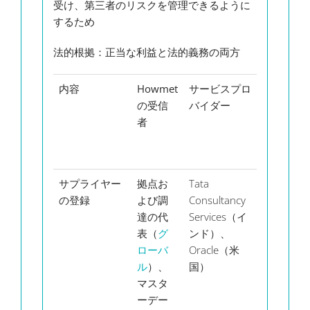
受け、第三者のリスクを管理できるように
するため
法的根拠
：正当な利益と法的義務の両方
内容
Howmet
サービスプロ
処理
デ
の受信
バイダー
され
タ
者
る個
保
人デ
ータ
サプライヤー
拠点お
Tata
氏
無
の登録
よび調
Consultancy
名、
な
達の代
Services（イ
電話
ー
表（
グ
ンド）、
番
ア
ローバ
Oracle（米
号、
レ
ル
）、
国）
メー
に
マスタ
ルア
づ
ーデー
ドレ
た