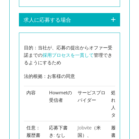
求人に応募する場合
目的
：当社が、応募の提出からオファー受
諾までの
採用プロセスを一貫して
管理でき
るようにするため
法的根拠
：お客様の同意
内容
Howmet
の
サービスプロ
処理さ
デ
受信者
バイダー
れる個
タ
人デー
保
タ
任意
：
応募下書
Jobvite（米
履歴
フ
履歴書
き
: なし
国）、
書、ま
ー