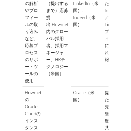
の解析
（提出する
LinkedIn（米
たは
の
やプロ
まで）
応募
国）、
Indeed
力
フィー
提
Indeed（米
／
完
ルの取
出
Howmet
国）
LinkedIn
す
り込み
内のグロー
プロフ
ま
など、
バル採用
ィール
一
応募プ
者、採用マ
に含ま
的
ロセス
ネージャ
れる情
のサポ
ー、HRテ
報
ートツ
クノロジー
ールの
（米国）
使用
Howmet
Oracle（米
提供し
応
の
国）
た連絡
下
Oracle
先の詳
き
Cloudの
細、履
た
インス
歴書で
プ
タンス
共有し
フ