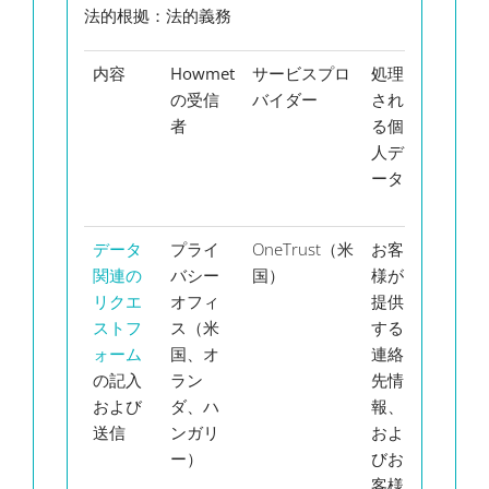
法的根拠
：法的義務
内容
Howmet
サービスプロ
処理
デ
の受信
バイダー
され
ー
者
る個
タ
人デ
の
ータ
保
持
データ
プライ
OneTrust（米
お客
国
関連の
バシー
国）
様が
に
リクエ
オフィ
提供
よ
ストフ
ス（米
する
っ
ォーム
国、オ
連絡
て
の記入
ラン
先情
異
および
ダ、ハ
報、
な
送信
ンガリ
およ
る
ー）
びお
民
客様
事