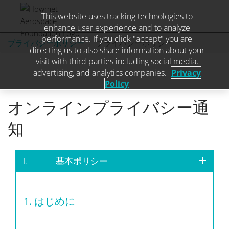
This website uses tracking technologies to
enhance user experience and to analyze
performance. If you click "accept" you are
Skip
プライバシーポリシー
プライバシーポリシー
directing us to also share information about your
to
visit with third parties including social media,
content
advertising, and analytics companies.
Privacy
Policy
オンラインプライバシー通
Manage Preferences
知
Reject
Accept
I. 基本ポリシー
1.
はじめに