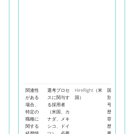
き
3
間
用
れ
か
た
合
自
的
削
関連性
選考プロセ
HireRight（米
国民識
非
がある
スに関与す
国）
別番
国
場合、
る採用者
号、学
の
特定の
（米国、カ
歴、犯
補
職種に
ナダ、メキ
罪経
は
関する
シコ、ドイ
歴。必
月
経歴情
ツ）、必要
要な場
米