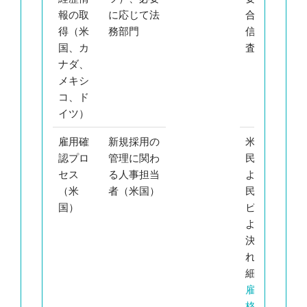
報の取
に応じて法
合のみ
籍
得（米
務部門
信用調
候
国、カ
査
者
ナダ、
メキシ
コ、ド
イツ）
雇用確
新規採用の
米国市
米
認プロ
管理に関わ
民権お
市
セス
る人事担当
よび移
権
（米
者（米国）
民サー
よ
国）
ビスに
移
よって
サ
決定さ
ビ
れる
詳
に
細
：
I-9
っ
雇用資
決
格確認
さ