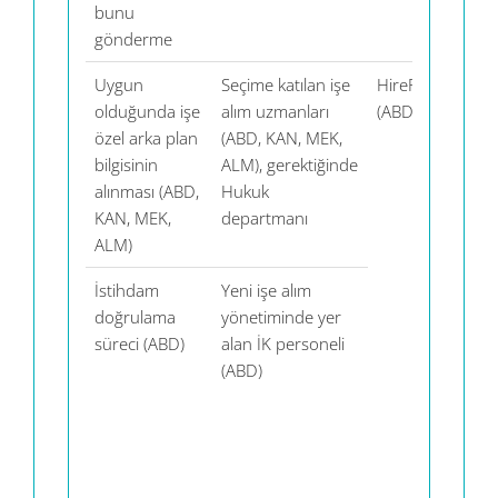
bunu
gönderme
Uygun
Seçime katılan işe
HireRight
Ul
olduğunda işe
alım uzmanları
(ABD)
ta
özel arka plan
(ABD, KAN, MEK,
ve
bilgisinin
ALM), gerektiğinde
Sa
alınması (ABD,
Hukuk
kr
KAN, MEK,
departmanı
ALM)
İstihdam
Yeni işe alım
AB
doğrulama
yönetiminde yer
Gö
süreci (ABD)
alan İK personeli
Hi
(ABD)
ta
sa
şe
9 
Uy