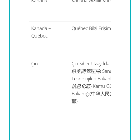
Kanada
Kanada Gizlilik Komiseri Ofisi
Kanada –
Québec Bilgi Erişim Komisyonu
Québec
Çin
Çin Siber Uzay İdaresi(
中国网
络空间管理局
) Sanayi ve Bilgi
Teknolojileri Bakanlığı (
工
业和
信息化部
) Kamu Güvenliği
Bakanlığı(中华人民共和国公安
部)