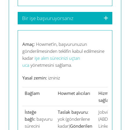
Bir işe başvuruyorsanız
Amaç:
Howmet’in, başvurunuzun
gönderilmesinden teklifin kabul edilmesine
kadar
işe alım sürecinizi uçtan
uca
yönetmesini sağlama.
Yasal zemin:
izniniz
Bağlam
Howmet alıcıları
Hizmet
İş
sağlayıcılar
ve
İsteğe
Taslak başvuru
:
Jobvite
CV
bağlı:
başvuru
yok (gönderilene
(ABD),
In
sürecini
kadar)
Gönderilen
LinkedIn
pr