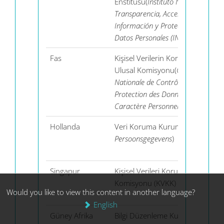
Enstitüsü(
Instituto Nacional de
Transparencia, Acceso a la
Información y Protección de
Datos Personales (INAI)
)
Fas
Kişisel Verilerin Korunması
Ulusal Komisyonu(
Commission
Nationale de Contrôle de la
Protection des Données à
Caractère Personnel
)
Hollanda
Veri Koruma Kurumu(
Autoriteit
Persoonsgegevens
)
Singapur
Kişisel Verileri Koruma
Komisyonu (KVKK)
Would you like to view this content in another language?
English
Güney Afrika
Bilgi Düzenleme Kurumu