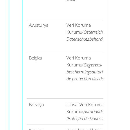
Avusturya
Veri Koruma
Kurumu(
Österreichische
Datenschutzbehörde (DSB)
)
Belçika
Veri Koruma
Kurumu(
Gegevens-
beschermingsautoriteit
) (
Autorité
de protection des données
)
Brezilya
Ulusal Veri Koruma
Kurumu(
Autoridade Nacional de
Proteção de Dados (ANPD)
)