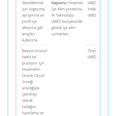
desteklemek
başvuru:
Howmet,
(ABD),
bil
için özgeçmiş
İşe Alım yöneticisi,
Indeed
ayrıştırma ve
İK Teknolojisi
(ABD)
profil içe
(ABD) bünyesinde
aktarma gibi
global işe alım
araçları
uzmanları
kullanma
Başvurunuzun
Oracle
Ve
belirli bir
(ABD)
bil
pozisyon için
Öz
Howmet’in
pa
Oracle Cloud
bil
örneği
aracılığıyla
çevrimiçi
olarak
taslağını
hazırlama ve