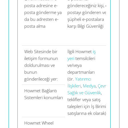
posta adresine e-
göndereceğiniz kişi, e-
(ABD) v
posta gönderme ya
postayı gönderen ve
güvenli
da bu adresten e-
şüpheli e-postalara
posta 
posta alma
karşı Bilgi Güvenliği
geçidi
sağlayıc
(ABD)
Web Sitesinde bir
İlgili Howmet
iş
iletişim formunun
yeri
temsilcileri
doldurulması ve
ve/veya
bunun
departmanları
gönderileceği yer:
(ör.
Yatırımcı
İlişkileri
,
Medya
,
Çevre,
Howmet Bağlantı
QuickB
Sağlık ve Güvenlik
,
Sistemleri konumları
(ABD)
teklifler veya satış
talepleri için İş Birimi
satışlarına ek olarak)
Howmet Wheel
Salesfo