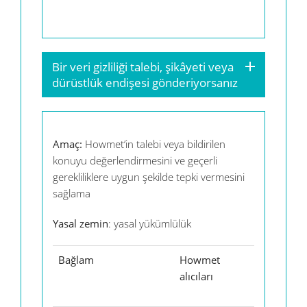
Do
Bir veri gizliliği talebi, şikâyeti veya
dürüstlük endişesi gönderiyorsanız
Amaç:
Howmet’in talebi veya bildirilen
konuyu değerlendirmesini ve geçerli
gerekliliklere uygun şekilde tepki vermesini
sağlama
Yasal zemin
: yasal yükümlülük
Bağlam
Howmet
Hizmet
alıcıları
sağlayıcıl