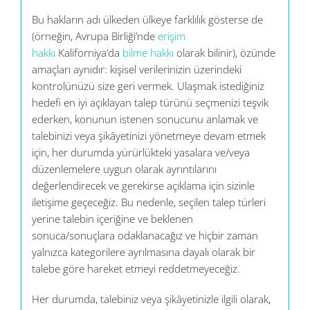
Bu hakların adı ülkeden ülkeye farklılık gösterse de
(örneğin, Avrupa Birliği’nde
erişim
hakkı
Kaliforniya’da
bilme hakkı
olarak bilinir), özünde
amaçları aynıdır: kişisel verilerinizin üzerindeki
kontrolünüzü size geri vermek. Ulaşmak istediğiniz
hedefi en iyi açıklayan talep türünü seçmenizi teşvik
ederken, konunun istenen sonucunu anlamak ve
talebinizi veya şikâyetinizi yönetmeye devam etmek
için, her durumda yürürlükteki yasalara ve/veya
düzenlemelere uygun olarak ayrıntılarını
değerlendirecek ve gerekirse açıklama için sizinle
iletişime geçeceğiz. Bu nedenle, seçilen talep türleri
yerine talebin içeriğine ve beklenen
sonuca/sonuçlara odaklanacağız ve hiçbir zaman
yalnızca kategorilere ayrılmasına dayalı olarak bir
talebe göre hareket etmeyi reddetmeyeceğiz.
Her durumda, talebiniz veya şikâyetinizle ilgili olarak,