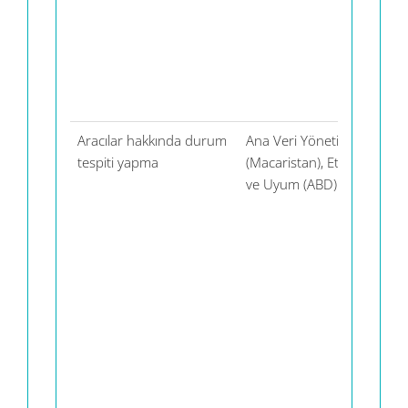
Aracılar hakkında durum
Ana Veri Yönetimi
Dow 
tespiti yapma
(Macaristan), Etik
& C
ve Uyum (ABD)
(ABD