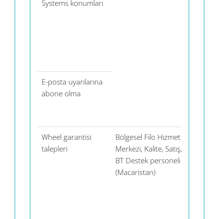
Systems konumları
(ABD)
E-posta uyarılarına
Reachm
abone olma
(ABD)
Wheel garantisi
Bölgesel Filo Hizmet
Salesfo
talepleri
Merkezi, Kalite, Satış,
(ABD),
BT Destek personeli
WordP
(Macaristan)
(ABD)