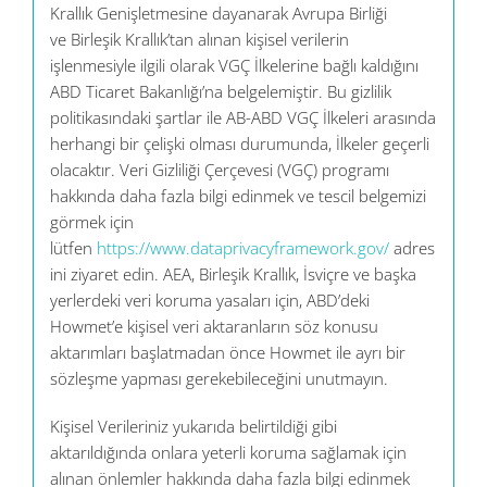
Krallık Genişletmesine dayanarak Avrupa Birliği
ve Birleşik Krallık’tan alınan kişisel verilerin
işlenmesiyle ilgili olarak VGÇ İlkelerine bağlı kaldığını
ABD Ticaret Bakanlığı’na belgelemiştir. Bu gizlilik
politikasındaki şartlar ile AB-ABD VGÇ İlkeleri arasında
herhangi bir çelişki olması durumunda, İlkeler geçerli
olacaktır. Veri Gizliliği Çerçevesi (VGÇ) programı
hakkında daha fazla bilgi edinmek ve tescil belgemizi
görmek için
lütfen
https://www.dataprivacyframework.gov/
adres
ini ziyaret edin. AEA, Birleşik Krallık, İsviçre ve başka
yerlerdeki veri koruma yasaları için, ABD’deki
Howmet’e kişisel veri aktaranların söz konusu
aktarımları başlatmadan önce Howmet ile ayrı bir
sözleşme yapması gerekebileceğini unutmayın.
Kişisel Verileriniz yukarıda belirtildiği gibi
aktarıldığında onlara yeterli koruma sağlamak için
alınan önlemler hakkında daha fazla bilgi edinmek