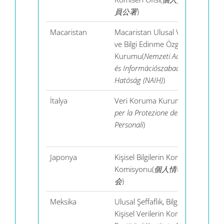
員公署
)
Macaristan
Macaristan Ulusal Veri Koruma
ve Bilgi Edinme Özgürlüğü
Kurumu(
Nemzeti Adatvédelmi
és Információszabadság
Hatóság (NAIH)
)
İtalya
Veri Koruma Kurumu(
Garante
per la Protezione dei Dati
Personali
)
Japonya
Kişisel Bilgilerin Korunması
Komisyonu(
個人情報保護委員
会
)
Meksika
Ulusal Şeffaflık, Bilgiye Erişim ve
Kişisel Verilerin Korunması