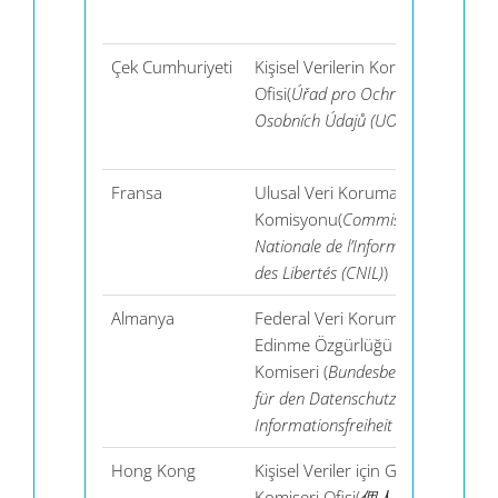
Çek Cumhuriyeti
Kişisel Verilerin Korunması
Ofisi(
Úřad pro Ochranu
Osobních Údajů (UOOU)
)
.
Fransa
Ulusal Veri Koruma
Komisyonu(
Commission
Nationale de l’Informatique et
des Libertés (CNIL)
)
Almanya
Federal Veri Koruma ve Bilgi
Edinme Özgürlüğü
Komiseri (
Bundesbeauftragter
für den Datenschutz und die
Informationsfreiheit (BfDI)
)
Hong Kong
Kişisel Veriler için Gizlilik
Komiseri Ofisi(
個人資料私隱專