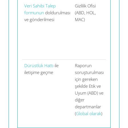
Veri Sahibi Talep
Gizlilik Ofisi
OneTrust
formunun
doldurulması
(ABD, HOL,
(ABD)
ve gönderilmesi
MAC)
Dürüstlük Hattı
ile
Raporun
Navex
iletişime geçme
soruşturulması
(ABD)
için gereken
şekilde Etik ve
Uyum (ABD) ve
diğer
departmanlar
(
Global olarak
)