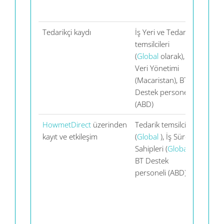
Tedarikçi kaydı
İş Yeri ve Tedarik
Tata
temsilcileri
Danı
(
Global
olarak), Ana
Hizm
Veri Yönetimi
(Hind
(Macaristan), BT
Orac
Destek personeli
(ABD
(ABD)
HowmetDirect
üzerinden
Tedarik temsilcileri
Tata
kayıt ve etkileşim
(
Global
), İş Süreci
Danı
Sahipleri (
Global
),
Hizm
BT Destek
(Hind
personeli (ABD)