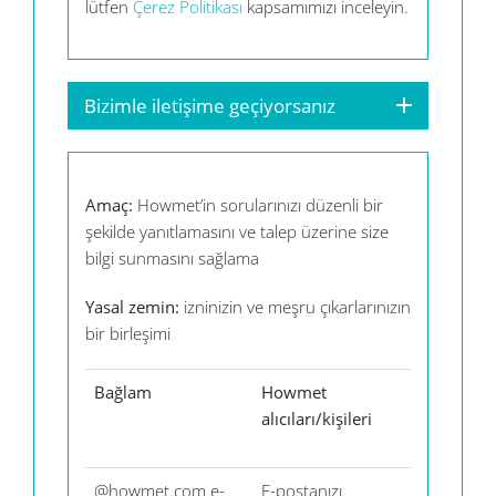
lütfen
Çerez Politikası
kapsamımızı inceleyin.
Bizimle iletişime geçiyorsanız
Amaç:
Howmet’in sorularınızı düzenli bir
şekilde yanıtlamasını ve talep üzerine size
bilgi sunmasını sağlama
Yasal zemin:
izninizin ve meşru çıkarlarınızın
bir birleşimi
Bağlam
Howmet
Hizmet
alıcıları/kişileri
sağlayı
@howmet.com e-
E-postanızı
Micros